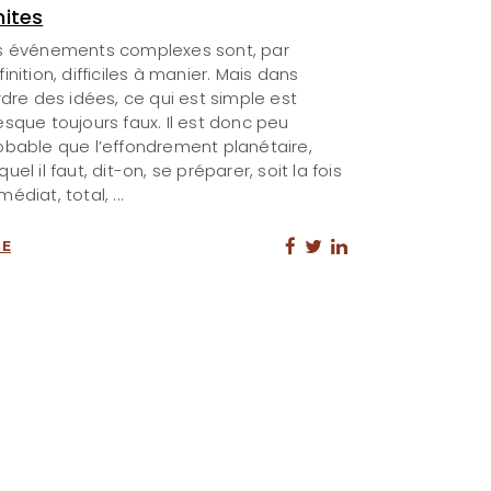
mites
s événements complexes sont, par
inition, difficiles à manier. Mais dans
ordre des idées, ce qui est simple est
esque toujours faux. Il est donc peu
obable que l’effondrement planétaire,
uel il faut, dit-on, se préparer, soit la fois
médiat, total,
RE