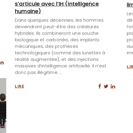
s’articule avec l’IH (intelligence
li
humaine)
Le
Dans quelques décennies, les hommes
déf
deviendront peut-être des créatures
l’
hybrides. Ils combineront une souche
pr
biologique et carbonée, des implants
pr
mécaniques, des prothèses
auq
technologiques (comme des lunettes à
im
réalité augmentée), et des injections
massives d’intelligence artificielle. Il n’est
LI
donc pas illégitime
LIRE