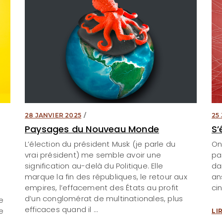
28 JANVIER 2025
25
Paysages du Nouveau Monde
S’
L’élection du président Musk (je parle du
On
vrai président) me semble avoir une
pa
signification au-delà du Politique. Elle
dan
marque la fin des républiques, le retour aux
an
empires, l’effacement des États au profit
ci
d’un conglomérat de multinationales, plus
e
efficaces quand il
e
LI