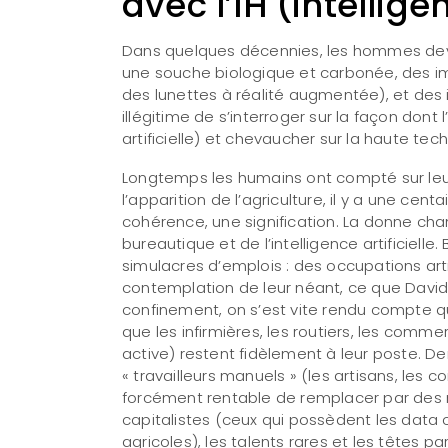
avec l’IH (intelli
Dans quelques décennies, les hommes devi
une souche biologique et carbonée, des 
des lunettes à réalité augmentée), et des in
illégitime de s’interroger sur la façon dont 
artificielle) et chevaucher sur la haute te
Longtemps les humains ont compté sur leur 
l’apparition de l’agriculture, il y a une centa
cohérence, une signification. La donne cha
bureautique et de l’intelligence artificiell
simulacres d’emplois : des occupations art
contemplation de leur néant, ce que David 
confinement, on s’est vite rendu compte qu
que les infirmières, les routiers, les comm
active) restent fidèlement à leur poste. De
« travailleurs manuels » (les artisans, les c
forcément rentable de remplacer par des rob
capitalistes (ceux qui possèdent les data 
agricoles), les talents rares et les têtes p