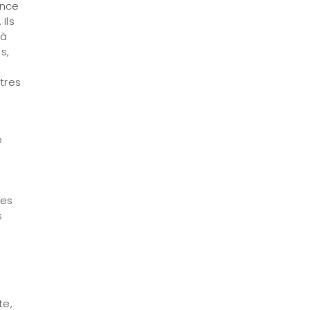
ence
Ils
 à
s,
utres
e
ses
s
te,