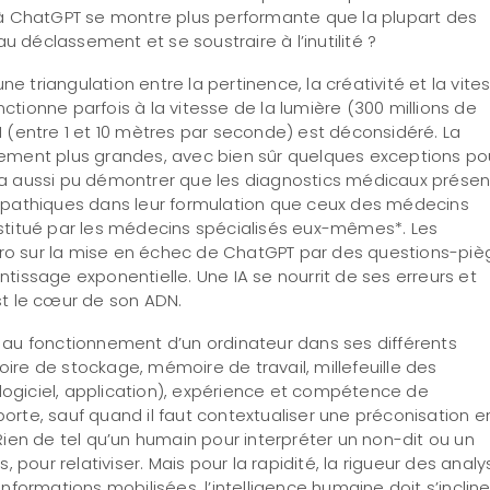
à ChatGPT se montre plus performante que la plupart des
déclassement et se soustraire à l’inutilité ?
e triangulation entre la pertinence, la créativité et la vite
nctionne parfois à la vitesse de la lumière (300 millions de
IH (entre 1 et 10 mètres par seconde) est déconsidéré. La
galement plus grandes, avec bien sûr quelques exceptions po
On a aussi pu démontrer que les diagnostics médicaux prése
mpathiques dans leur formulation que ceux des médecins
onstitué par les médecins spécialisés eux-mêmes*. Les
péro sur la mise en échec de ChatGPT par des questions-piè
issage exponentielle. Une IA se nourrit de ses erreurs et
t le cœur de son ADN.
au fonctionnement d’un ordinateur dans ses différents
re de stockage, mémoire de travail, millefeuille des
 logiciel, application), expérience et compétence de
’emporte, sauf quand il faut contextualiser une préconisation e
. Rien de tel qu’un humain pour interpréter un non-dit ou un
 pour relativiser. Mais pour la rapidité, la rigueur des analy
formations mobilisées, l’intelligence humaine doit s’incline