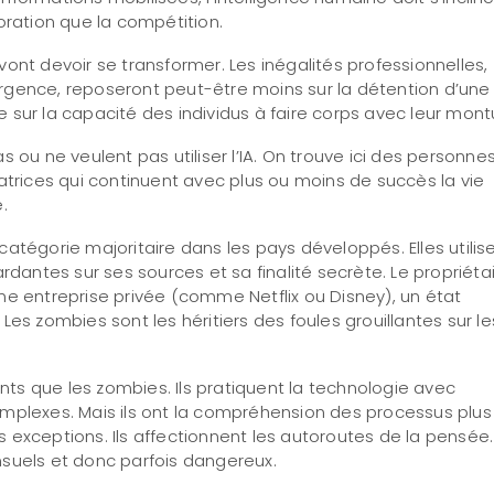
oration que la compétition.
ont devoir se transformer. Les inégalités professionnelles,
rgence, reposeront peut-être moins sur la détention d’une
 sur la capacité des individus à faire corps avec leur mont
 ou ne veulent pas utiliser l’IA. On trouve ici des personne
atrices qui continuent avec plus ou moins de succès la vie
e.
atégorie majoritaire dans les pays développés. Elles utilis
rdantes sur ses sources et sa finalité secrète. Le propriéta
ne entreprise privée (comme Netflix ou Disney), un état
Les zombies sont les héritiers des foules grouillantes sur le
ents que les zombies. Ils pratiquent la technologie avec
omplexes. Mais ils ont la compréhension des processus plus
 exceptions. Ils affectionnent les autoroutes de la pensée.
nsuels et donc parfois dangereux.