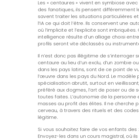
Les « centaures » vivent en symbiose avec u
des fanatiques, ils pensent différemment les
savent traiter les situations particulières 
l’IA ce qui doit l’être. Ils conservent une
où l’implicite et l’explicite sont imbriquée
intelligence résulte d’un alliage choisi entre
profils seront vite déclassés ou instrumenta
Il n’est donc pas illégitime de s’interroge
centaure au lieu d’un exclu, d’un zombie o
dans les pays latins, sont de ce point de 
l’œuvre dans les pays du Nord. Le modèle pr
spécialisation abrutit, surtout en vieillis
préféré aux dogmes, l’art de poser ou de 
toutes faites. L’autonomie de la personne e
masses au profit des élites. Il ne cherche p
cerveau, à travers des rituels et des code
légitime.
Si vous souhaitez faire de vos enfants des
Envoyez-les dans un cours magistral, où il