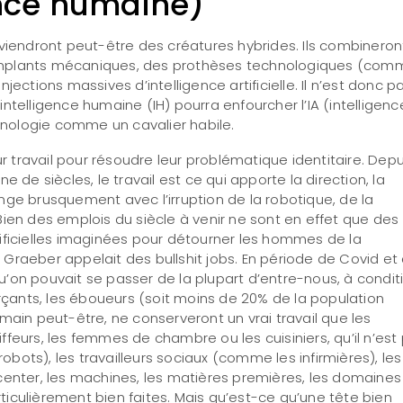
gence humaine)
endront peut-être des créatures hybrides. Ils combineron
implants mécaniques, des prothèses technologiques (com
jections massives d’intelligence artificielle. Il n’est donc p
l’intelligence humaine (IH) pourra enfourcher l’IA (intelligenc
chnologie comme un cavalier habile.
travail pour résoudre leur problématique identitaire. Depu
ine de siècles, le travail est ce qui apporte la direction, la
nge brusquement avec l’irruption de la robotique, de la
e. Bien des emplois du siècle à venir ne sont en effet que des
ificielles imaginées pour détourner les hommes de la
Graeber appelait des bullshit jobs. En période de Covid et
’on pouvait se passer de la plupart d’entre-nous, à condit
erçants, les éboueurs (soit moins de 20% de la population
main peut-être, ne conserveront un vrai travail que les
oiffeurs, les femmes de chambre ou les cuisiniers, qu’il n’est
ots), les travailleurs sociaux (comme les infirmières), les
center, les machines, les matières premières, les domaines
articulièrement bien faites. Mais qu’est-ce qu’une tête bien