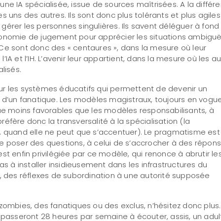
ne IA spécialisée, issue de sources maîtrisées. A la différ
 uns des autres. Ils sont donc plus tolérants et plus agiles. 
et gérer les personnes singulières. Ils savent déléguer à fond
 autonomie de jugement pour apprécier les situations ambiguë
s. Ce sont donc des « centaures », dans la mesure où leur
 l’IA et l’IH. L’avenir leur appartient, dans la mesure où les a
lisés.
r sur les systèmes éducatifs qui permettent de devenir un
u d’un fanatique. Les modèles magistraux, toujours en vogu
vue moins favorables que les modèles responsabilisants, à
éfère donc la transversalité à la spécialisation (la
sant, quand elle ne peut que s’accentuer). Le pragmatisme est
se poser des questions, à celui de s’accrocher à des répon
st enfin privilégiée par ce modèle, qui renonce à abrutir le
as à installer insidieusement dans les infrastructures du
s, des réflexes de subordination à une autorité supposée
 zombies, des fanatiques ou des exclus, n’hésitez donc plus.
s passeront 28 heures par semaine à écouter, assis, un adul