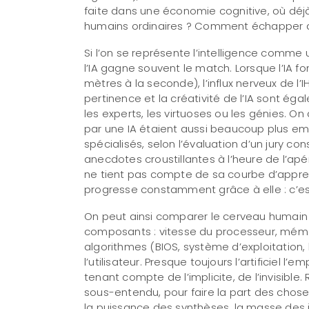
faite dans une économie cognitive, où déj
humains ordinaires ? Comment échapper au 
Si l’on se représente l’intelligence comme un
l’IA gagne souvent le match. Lorsque l’IA fo
mètres à la seconde), l’influx nerveux de l’
pertinence et la créativité de l’IA sont é
les experts, les virtuoses ou les génies. 
par une IA étaient aussi beaucoup plus e
spécialisés, selon l’évaluation d’un jury c
anecdotes croustillantes à l’heure de l’a
ne tient pas compte de sa courbe d’apprent
progresse constamment grâce à elle : c’es
On peut ainsi comparer le cerveau humain 
composants : vitesse du processeur, mémoi
algorithmes (BIOS, système d’exploitation,
l’utilisateur. Presque toujours l’artificiel l
tenant compte de l’implicite, de l’invisible
sous-entendu, pour faire la part des choses,
la puissance des synthèses, la masse des in