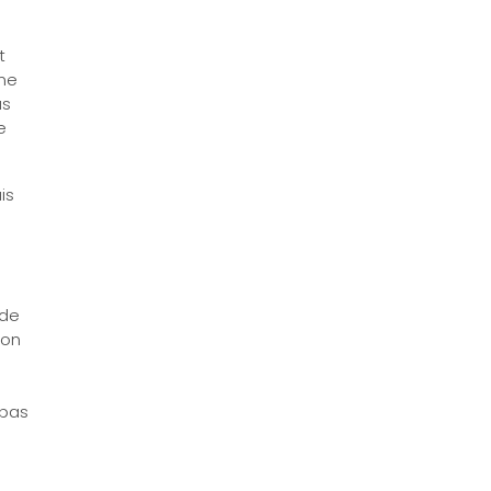
t
me
as
e
is
 de
ion
 pas