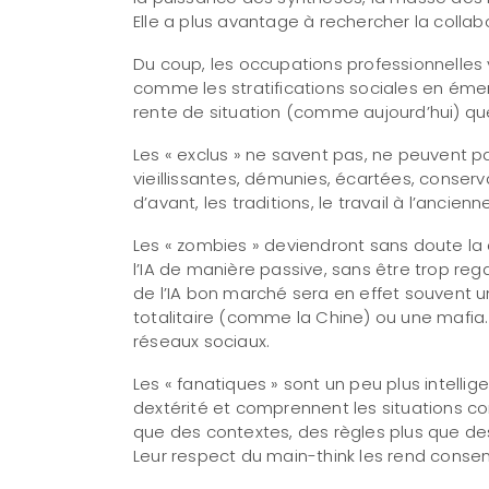
Elle a plus avantage à rechercher la collab
Du coup, les occupations professionnelles v
comme les stratifications sociales en éme
rente de situation (comme aujourd’hui) que
Les « exclus » ne savent pas, ne peuvent pas
vieillissantes, démunies, écartées, conserv
d’avant, les traditions, le travail à l’ancienn
Les « zombies » deviendront sans doute la c
l’IA de manière passive, sans être trop rega
de l’IA bon marché sera en effet souvent u
totalitaire (comme la Chine) ou une mafia. 
réseaux sociaux.
Les « fanatiques » sont un peu plus intellig
dextérité et comprennent les situations c
que des contextes, des règles plus que des
Leur respect du main-think les rend conse